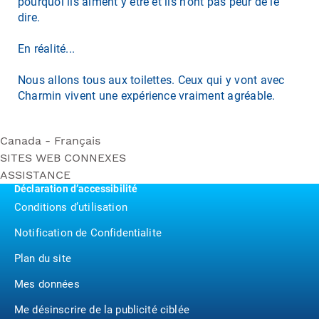
pourquoi ils aiment y être et ils n’ont pas peur de le
dire.
En réalité...
Nous allons tous aux toilettes. Ceux qui y vont avec
Charmin vivent une expérience vraiment agréable.
Canada - Français
SITES WEB CONNEXES
Rouleau Méga Ultra Soft
ASSISTANCE
Bounty
Rouleau Triple Ultra Soft
Déclaration d’accessibilité
Contactez nous
Puffs
Rouleau Méga Ultra Strong
Conditions d’utilisation
P&G BrandSaver
Rouleau Triple Ultra Strong
Notification de Confidentialite
Pampers
Rouleau Méga Ultra Gentle
Rouleau Méga Essentials Soft
Plan du site
Mes données
Me désinscrire de la publicité ciblée