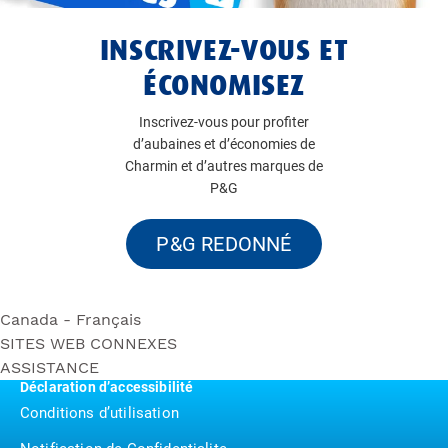
INSCRIVEZ-VOUS ET
ÉCONOMISEZ
Inscrivez-vous pour profiter
d’aubaines et d’économies de
Charmin et d’autres marques de
P&G
P&G REDONNÉ
Canada - Français
SITES WEB CONNEXES
Rouleau Méga Ultra Soft
ASSISTANCE
Bounty
Rouleau Triple Ultra Soft
Déclaration d’accessibilité
Contactez nous
Puffs
Rouleau Méga Ultra Strong
Conditions d’utilisation
P&G BrandSaver
Rouleau Triple Ultra Strong