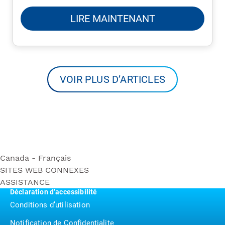
LIRE MAINTENANT
VOIR PLUS D’ARTICLES
Canada - Français
SITES WEB CONNEXES
Rouleau Méga Ultra Soft
ASSISTANCE
Bounty
Rouleau Triple Ultra Soft
Déclaration d’accessibilité
Contactez nous
Puffs
Rouleau Méga Ultra Strong
Conditions d’utilisation
P&G BrandSaver
Rouleau Triple Ultra Strong
Notification de Confidentialite
Pampers