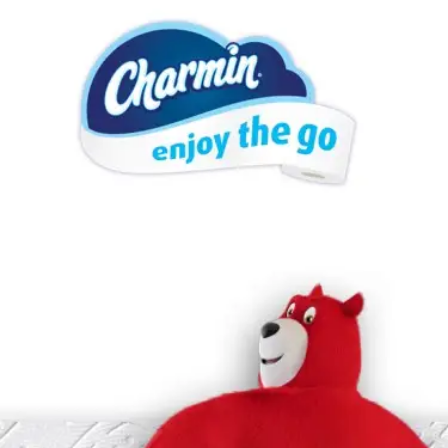
Une texture unique de tissage en losange pour
un nettoyage très résistant
Quatre fois plus résistant lorsque mouillé (par
rapport à la marque économique la plus
populaire)
Ne bouchera pas les toilettes et sans danger
pour les systèmes septiques
Approuvé par Roto-Rooter
.
Cliquez pour voir
notre garantie ici