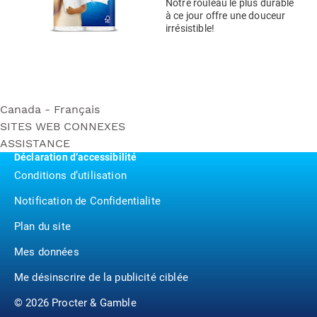
Notre rouleau le plus durable
à ce jour offre une douceur
irrésistible!
Canada - Français
SITES WEB CONNEXES
Rouleau Méga Ultra Soft
ASSISTANCE
Bounty
Rouleau Triple Ultra Soft
Déclaration d’accessibilité
Contactez nous
Puffs
Rouleau Méga Ultra Strong
Conditions d’utilisation
P&G BrandSaver
Rouleau Triple Ultra Strong
Notification de Confidentialite
Pampers
Rouleau Méga Ultra Gentle
Rouleau Méga Essentials Soft
Plan du site
Mes données
Me désinscrire de la publicité ciblée
©
2026
Procter & Gamble